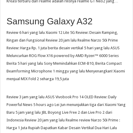
Kreasi terbaru dari realme adalah rilisnya realme GT Neo2 yang…
Samsung Galaxy A32
Review 6 hari yang lalu Xiaomi 12 Lite 5G Review: Desain Ramping,
Ringan dan Fungsional Review 20 jam lalu Realme Narzo 50i Prime
Review: Harga Rp. 1 juta berita desain vertikal 5 hari yang lalu ASUS
Meluncurkan ROG Flow X16 powered by AMD Ryzen™ 6000 Series
Berita 5 hari yang lalu Sony Memindahkan ECM-B10, Berita Compact
Beamforming Microphone 1 minggu yang lalu Menyenangkan! Xiaomi
menjual MIX Fold 2 seharga 19,5 juta
Review 3 jam yang lalu ASUS Vivobook Pro 14 OLED Review: Daily
Powerful News 5 hours ago Lei Jun menunjukkan tiga dari Xiaomi Yang
Baru 5 jam yang lalu JBL Boyong Live Free 2 dan Live Pro 2 dari
Indonesia Review 20 jam yang lalu Realme review Narzo 50i Prime :
Harga 1 Juta Rupiah Dapatkan Kabar Desain Vertikal Dua Hari Lalu