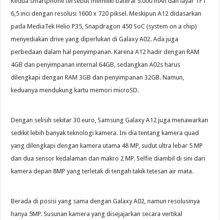
Kedua smartphone tersebut memiliki baterai 5.000 mAh dan layar TFT
6,5 inci dengan resolusi 1600 x 720 piksel. Meskipun A12 didasarkan
pada MediaTek Helio P35, Snapdragon 450 SoC (system on a chip)
menyediakan drive yang diperlukan di Galaxy A02. Ada juga
perbedaan dalam hal penyimpanan. Karena A12 hadir dengan RAM
4GB dan penyimpanan internal 64GB, sedangkan A02s harus
dilengkapi dengan RAM 3GB dan penyimpanan 32GB. Namun,
keduanya mendukung kartu memori microSD.
Dengan selisih sekitar 30 euro, Samsung Galaxy A12 juga menawarkan
sedikit lebih banyak teknologi kamera. Ini dia tentang kamera quad
yang dilengkapi dengan kamera utama 48 MP, sudut ultra lebar 5 MP
dan dua sensor kedalaman dan makro 2 MP. Selfie diambil di sini dari
kamera depan 8MP yang terletak di tengah takik tetesan air mata.
Berada di posisi yang sama dengan Galaxy A02, namun resolusinya
hanya 5MP. Susunan kamera yang disejajarkan secara vertikal