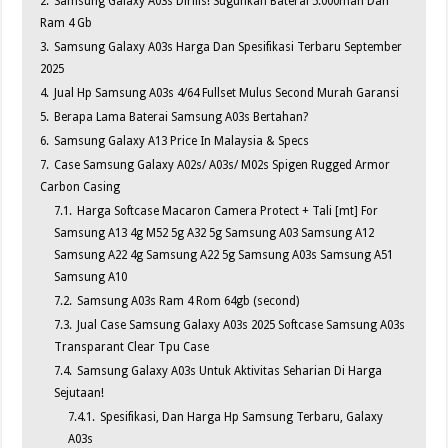
2.
Samsung Galaxy A03s Dirilis! Suguhkan Baterai 5.000mah Dan
Ram 4 Gb
3.
Samsung Galaxy A03s Harga Dan Spesifikasi Terbaru September
2025
4.
Jual Hp Samsung A03s 4/64 Fullset Mulus Second Murah Garansi
5.
Berapa Lama Baterai Samsung A03s Bertahan?
6.
Samsung Galaxy A13 Price In Malaysia & Specs
7.
Case Samsung Galaxy A02s/ A03s/ M02s Spigen Rugged Armor
Carbon Casing
7.1.
Harga Softcase Macaron Camera Protect + Tali [mt] For
Samsung A13 4g M52 5g A32 5g Samsung A03 Samsung A12
Samsung A22 4g Samsung A22 5g Samsung A03s Samsung A51
Samsung A10
7.2.
Samsung A03s Ram 4 Rom 64gb (second)
7.3.
Jual Case Samsung Galaxy A03s 2025 Softcase Samsung A03s
Transparant Clear Tpu Case
7.4.
Samsung Galaxy A03s Untuk Aktivitas Seharian Di Harga
Sejutaan!
7.4.1.
Spesifikasi, Dan Harga Hp Samsung Terbaru, Galaxy
A03s