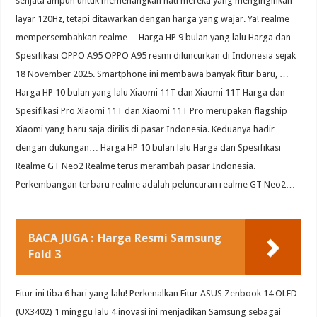
senjata ampuh untuk memenangkan hati mereka yang menginginkan
layar 120Hz, tetapi ditawarkan dengan harga yang wajar. Ya! realme
mempersembahkan realme… Harga HP 9 bulan yang lalu Harga dan
Spesifikasi OPPO A95 OPPO A95 resmi diluncurkan di Indonesia sejak
18 November 2025. Smartphone ini membawa banyak fitur baru, …
Harga HP 10 bulan yang lalu Xiaomi 11T dan Xiaomi 11T Harga dan
Spesifikasi Pro Xiaomi 11T dan Xiaomi 11T Pro merupakan flagship
Xiaomi yang baru saja dirilis di pasar Indonesia. Keduanya hadir
dengan dukungan… Harga HP 10 bulan lalu Harga dan Spesifikasi
Realme GT Neo2 Realme terus merambah pasar Indonesia.
Perkembangan terbaru realme adalah peluncuran realme GT Neo2…
BACA JUGA :
Harga Resmi Samsung
Fold 3
Fitur ini tiba 6 hari yang lalu! Perkenalkan Fitur ASUS Zenbook 14 OLED
(UX3402) 1 minggu lalu 4 inovasi ini menjadikan Samsung sebagai