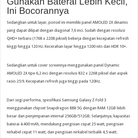
Gunakan Baterai Lebih Kecil,
Ini Bocorannya
Sedangkan untuk layar, ponsel ini memiliki panel AMOLED 2X dinamis
yang dapat dilipat dengan diagonal 7,6 inci. Sudah dengan resolusi
QHD+ terbaru (1768 x 2208 piksel) bekerja dengan kecepatan refresh
tinggi hingga 120 Hz. Kecerahan layar hingga 1200 nits dan HDR 10+.
Sedangkan untuk cover screennya menggunakan panel Dynamic
AMOLED 2X tipe 6,2 inci dengan resolusi 832 x 2268 piksel dan aspek
rasio 25:9. Kecepatan refresh juga tinggi pada 120Hz.
Dari segi performa, spesifikasi Samsung Galaxy Z Fold 3
menggunakan chipset Snapdragon 888 5G dengan RAM 12GB lebih
besar dan penyimpanan internal 256GB/512GB. Selanjutnya, kapasitas
baterai 4.400 mAh, mendukung pengisian cepat 25 watt, pengisian
nirkabel cepat 11 watt, dan pengisian nirkabel terbalik 4,5 watt.