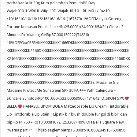
perbaikan kulit 30g Krim pelembab PemutihBP Day
Wajah0R01HWR01HWRp 1RD Wajah 1Rd 0 1 RH M01 / 04/10
/10/16/10/10/16/16/16/16/16/16. (167570) 1%OFFMinyak Goreng
Fortune Kemasan Pouch 1 LiterRp25.000Rp24.9001854(31) Cleora 3
Minutes Exfoliating GelRp57.000150222(74636)
18%OFFGip0R5RHKKKKKKKKKK1666DKKKKKKKKKKKKKKKKKKKKKKKKKKK
KKKKKKKKKKK2166DKKKKKKKKKKKKKKKKKKKKKKKKKKKKKKKKKKKKKKKKK
K2166DKKKKKKKKKKKKKKKKKKKKKKKKKKKKKKKKKKKKKKKKKKKK2166DKK
KKKKKKKKKKKKKKKKKKKKKKKKKKKKKKKKKKKKKKKKKKKKKKKKKKKKKKKKK
KKKKKKKKKKKKKKKKKKKKKKKKKKKKKKKKKKKKKKKKKKKKKKKKKKKKKKKKK
KKKKKKKKKKKKKKKKKKKKKKKKKKKKKKKKKKKKKKK28, Madame Gie
Madame Protect Me Sunscreen SPF 30 PA +++ With Calendula –
Skincare SunblockRp100 .000Rp33.00069906 (131642) DISKON 57%
BELIA
HANASUI
BPOM BOBA Mattedorable Lip Cream Tintdorable
Lip Tintdorable Lip Stain | Lipstik bir blush double fungsi di bibir dan
pipiRp14.750 – Rp19.90081672 (253307) 40% OFFBella Square New
“warna part 1” || hijab segiempatrp18.000rp10.800284915 (699898)