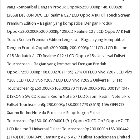
yang kompatibel Dengan Produk OppoRp250.000Rp148. 000828
(3888) DISKON 36% CD Realme C2 / LCD Oppo A1K Full Touch Screen
Premium Edition – Bagian yang kompatibel Dengan Produk
OppoRp200.000Rp200.000Rp128LCD Realme C2 / LCD Oppo A1K Full
Touch Screen Premium Edition Lengkap – Bagian yang kompatibel
Dengan Produk OppoRp200.000Rp200. 000Rp211LCD . LCD Realme
C15 Mediatek / LCD Realme C12 / LCD Oppo A15s Universal Fullset
Touchscreen – Bagian yang kompatibel Dengan Produk
OppoRP250.000Rp168.000270 (1199) 27% OFFLCD Vivo Y20 / LCD Vivo
Y20S LCD / LCD Vivo Y20S / LCD LCD Vivo Y20SG Universal Fullset
TouchscreenRp250 .000Rp168.000270 (1199) .000Rp183.000194 (947)
DISKON 35% CD Xiaomi Redmi Note 5 / LCD Xiaomi Redmi Note 5 Pro
Fullset TouchscreenRp290.000Rp188.0001773 (3619) 15% OFFLCD
Xiaomi Redmi Note 4x Processor Snapdragon Fullset
TouchscreenRp180. 00 .0004001 (91) Oppo A7LCD Op2 Oppo A7LCD
LCD Realme 3 Universal Fullset TouchscreenRp200.000Rp158.000442
(2143) DISKON 34% Samsung A21S A217 Fullset Touchscreen Limited