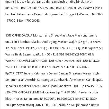
tinting | Lipstik fungsi ganda dengan blush on di bibir dan pipi
RP14.750 – Rp19.90081672 (253307) 88% OFFPINKFLASH Matte Lipstik
Lembut Tahan Lama Pelembab Pigmentasi Tinggi 21 WarnaRp16.0369
-1707013 Rp1470709013
85% OFF BIOAQUA Moisturizing Sheet Mask Face Mask Lightening
untuk kulit lembab Masker Anti-aging Masker Wajah (25 g / pc) 6.99 € –
12.999 € 1.99919512 (21715) (850980) 66% OFF [COD] Bella Square 50
Warna Hijab SegiempatRp8. 400 – Rp9.999163347 (281081) 63%
WASKER4 KAMPUFORFORFORF 40% 40% 40% 40% 40% 40% DISKON
YA FRUFERFORFORFRUFERFRU / KF94 WE MASK / KF94.85007 –
Rp71717177 Sepatu Kets Jeans Denim Canvas Sneakers Korean style
Senam Harian Aerobik Kondangan Zumba Platform Keren Cantik Spatu
sneakers sneakers Keren Cantik Spatu Sneakers .000 – Rp124.3555197
(29) 67% OFFDAZZLE ME Ink-Licious Lip Tint BPOM | Pewarna bibir
hiper-hidrasi tahan lama RP60.000Rp19.90060271 (64842) DISKON
20% [Ready in stock] SKINTIFIC – 5X Ceramide Gel pelembab untuk