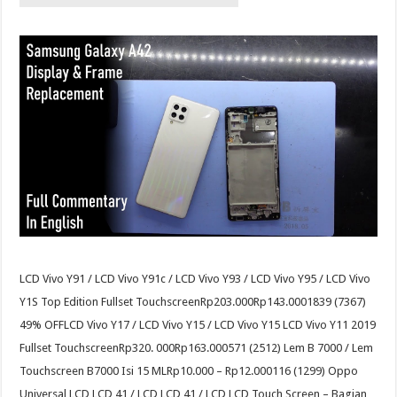
LCD Vivo Y91 / LCD Vivo Y91c / LCD Vivo Y93 / LCD Vivo Y95 / LCD Vivo
Y1S Top Edition Fullset TouchscreenRp203.000Rp143.0001839 (7367)
49% OFFLCD Vivo Y17 / LCD Vivo Y15 / LCD Vivo Y15 LCD Vivo Y11 2019
Fullset TouchscreenRp320. 000Rp163.000571 (2512) Lem B 7000 / Lem
Touchscreen B7000 Isi 15 MLRp10.000 – Rp12.000116 (1299) Oppo
Universal LCD LCD 41 / LCD LCD 41 / LCD LCD Touch Screen – Bagian