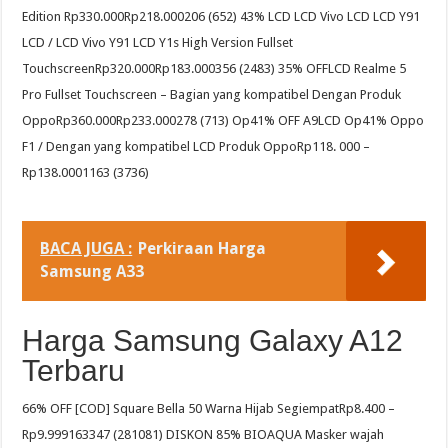
Edition Rp330.000Rp218.000206 (652) 43% LCD LCD Vivo LCD LCD Y91
LCD / LCD Vivo Y91 LCD Y1s High Version Fullset
TouchscreenRp320.000Rp183.000356 (2483) 35% OFFLCD Realme 5
Pro Fullset Touchscreen – Bagian yang kompatibel Dengan Produk
OppoRp360.000Rp233.000278 (713) Op41% OFF A9LCD Op41% Oppo
F1 / Dengan yang kompatibel LCD Produk OppoRp118. 000 –
Rp138.0001163 (3736)
BACA JUGA :
Perkiraan Harga
Samsung A33
Harga Samsung Galaxy A12
Terbaru
66% OFF [COD] Square Bella 50 Warna Hijab SegiempatRp8.400 –
Rp9.999163347 (281081) DISKON 85% BIOAQUA Masker wajah