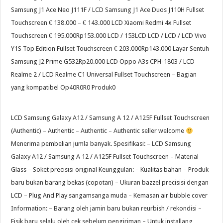
Samsung J1 Ace Neo J111F / LCD Samsung J1 Ace Duos J110H Fullset
Touchscreen € 138.000 – € 143.000 LCD Xiaomi Redmi 4x Fullset
Touchscreen € 195.000Rp153.000 LCD / 153LCD LCD / LCD / LCD Vivo
Y1S Top Edition Fullset Touchscreen € 203.000Rp143.000 Layar Sentuh
Samsung J2 Prime G532Rp20.000 LCD Oppo A3s CPH-1803 / LCD
Realme 2 / LCD Realme C1 Universal Fullset Touchscreen – Bagian
yang kompatibel Op40R0R0 Produk0
LCD Samsung Galaxy A12 / Samsung A 12 / A125F Fullset Touchscreen
(Authentic) – Authentic – Authentic – Authentic seller welcome
Menerima pembelian jumla banyak. Spesifikasi: – LCD Samsung
Galaxy A12 / Samsung A 12 / A125F Fullset Touchscreen – Material
Glass – Soket precisisi original Keunggulan: – Kualitas bahan – Produk
baru bukan barang bekas (copotan) – Ukuran bazzel precisisi dengan
LCD – Plug And Play sangamsanga muda – Kemasan air bubble cover
Information: – Barang oleh jamin baru bukan reurbish / rekondisi –
Fisik baru selalu oleh cek sebelum pengiriman – Untuk installang