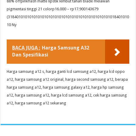
88% offpinkflash matte lipstik lembut tahan blade melawan
pigmentasi tinggi 21 colorp16.000 – rp17.900143679
(318401010101010101010101010101010101010101010101018401010
10 Ny
BACA JUGA :
Harga Samsung A32
Dan Spesifikasi
Harga samsung a12 s, harga ganti lcd samsung a12, harga lcd oppo
a12, harga samsung a12 original, harga second samsung a12, berapa
harga samsung a12, harga samsung galaxy a12, harga hp samsung
a12, harga samsung a12, harga lcd samsung a12, cek harga samsung
a12, harga samsung a12 sekarang