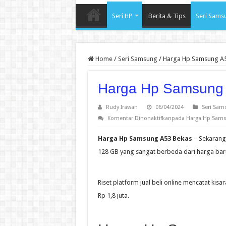
Seri HP
Berita & Tips
Seri Sams
Home
/
Seri Samsung
/
Harga Hp Samsung A
Harga Hp Samsung
Rudy Irawan
06/04/2024
Seri Sam
Komentar Dinonaktifkan
pada Harga Hp Sams
Harga Hp Samsung A53 Bekas
– Sekarang
128 GB yang sangat berbeda dari harga bar
Riset platform jual beli online mencatat k
Rp 1,8 juta.