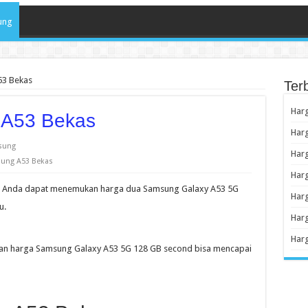
ung
53 Bekas
Ter
Har
 A53 Bekas
Harg
sung
Harg
ung A53 Bekas
Har
 Anda dapat menemukan harga dua Samsung Galaxy A53 5G
Har
u.
Har
Harg
isaran harga Samsung Galaxy A53 5G 128 GB second bisa mencapai