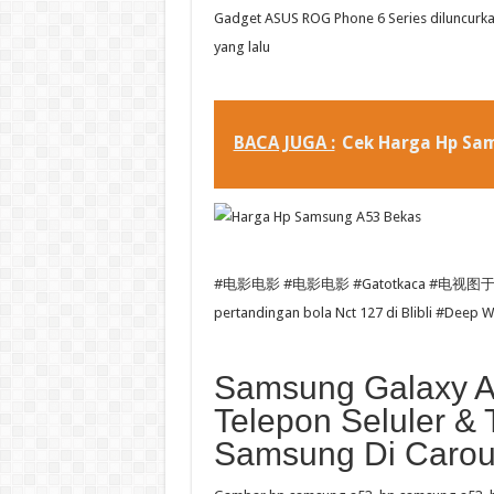
Gadget ASUS ROG Phone 6 Series diluncur
yang lalu
BACA JUGA :
Cek Harga Hp Sa
#电影电影 #电影电影 #Gatotkaca #电视图于 #Tor Br
pertandingan bola Nct 127 di Blibli #Deep 
Samsung Galaxy A5
Telepon Seluler & 
Samsung Di Carou