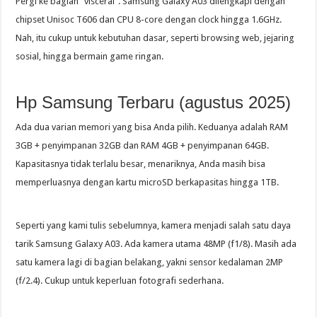
Pergi ke bagian “visceral”. Samsung Galaxy A03 dilengkapi dengan
chipset Unisoc T606 dan CPU 8-core dengan clock hingga 1.6GHz.
Nah, itu cukup untuk kebutuhan dasar, seperti browsing web, jejaring
sosial, hingga bermain game ringan.
Hp Samsung Terbaru (agustus 2025)
Ada dua varian memori yang bisa Anda pilih. Keduanya adalah RAM
3GB + penyimpanan 32GB dan RAM 4GB + penyimpanan 64GB.
Kapasitasnya tidak terlalu besar, menariknya, Anda masih bisa
memperluasnya dengan kartu microSD berkapasitas hingga 1TB.
Seperti yang kami tulis sebelumnya, kamera menjadi salah satu daya
tarik Samsung Galaxy A03. Ada kamera utama 48MP (f1/8). Masih ada
satu kamera lagi di bagian belakang, yakni sensor kedalaman 2MP
(f/2.4). Cukup untuk keperluan fotografi sederhana.