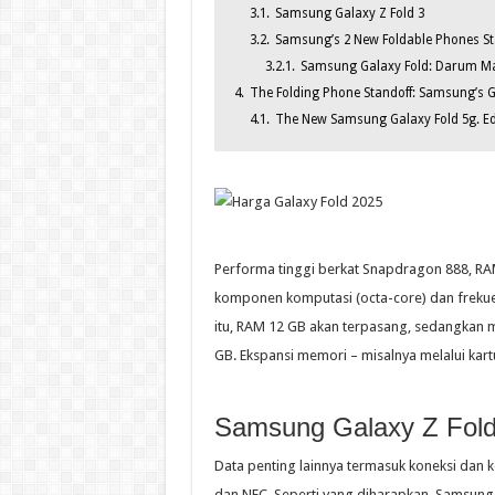
3.1.
Samsung Galaxy Z Fold 3
3.2.
Samsung’s 2 New Foldable Phones Sta
3.2.1.
Samsung Galaxy Fold: Darum Ma
4.
The Folding Phone Standoff: Samsung’s G
4.1.
The New Samsung Galaxy Fold 5g. Ed
Performa tinggi berkat Snapdragon 888, 
komponen komputasi (octa-core) dan frekue
itu, RAM 12 GB akan terpasang, sedangkan m
GB. Ekspansi memori – misalnya melalui kar
Samsung Galaxy Z Fold3
Data penting lainnya termasuk koneksi dan ko
dan NFC. Seperti yang diharapkan, Samsung