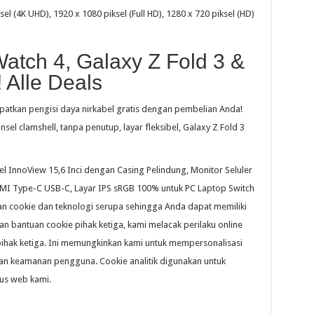
el (4K UHD), 1920 x 1080 piksel (Full HD), 1280 x 720 piksel (HD)
tch 4, Galaxy Z Fold 3 &
! Alle Deals
atkan pengisi daya nirkabel gratis dengan pembelian Anda!
sel clamshell, tanpa penutup, layar fleksibel, Galaxy Z Fold 3
el InnoView 15,6 Inci dengan Casing Pelindung, Monitor Seluler
DMI Type-C USB-C, Layar IPS sRGB 100% untuk PC Laptop Switch
n cookie dan teknologi serupa sehingga Anda dapat memiliki
n bantuan cookie pihak ketiga, kami melacak perilaku online
pihak ketiga. Ini memungkinkan kami untuk mempersonalisasi
kan keamanan pengguna. Cookie analitik digunakan untuk
us web kami.