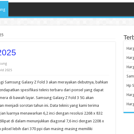
ung
25
Ter
Harg
2025
Harg
sung
Har
old 2025
Sams
agi Samsung Galaxy Z Fold 3 akan merayakan debutnya, bahkan
Hp S
endapatkan spesifikasi teknis terbaru dari ponsel yang dapat
Har
kamera di bawah layar. Samsung Galaxy Z Fold 3 5G akan
Harg
n menjadi sorotan tahun ini. Data teknis yang kami terima
ian luarnya menawarkan 6,2 inci dengan resolusi 2268 x 832
dilipat di dalam menunjukkan diagonal 7,6 inci dengan 2208 x
 piksel lebih dari 370 ppi dan masing-masing memiliki