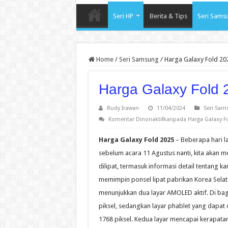
Seri HP
Berita & Tips
Seri Sams
Home
/
Seri Samsung
/
Harga Galaxy Fold 20
Harga Galaxy Fold 
Rudy Irawan
11/04/2024
Seri Sam
Komentar Dinonaktifkan
pada Harga Galaxy F
Harga Galaxy Fold 2025
– Beberapa hari l
sebelum acara 11 Agustus nanti, kita akan m
dilipat, termasuk informasi detail tentang 
memimpin ponsel lipat pabrikan Korea Selata
menunjukkan dua layar AMOLED aktif. Di bag
piksel, sedangkan layar phablet yang dapat 
1768 piksel. Kedua layar mencapai kerapatan