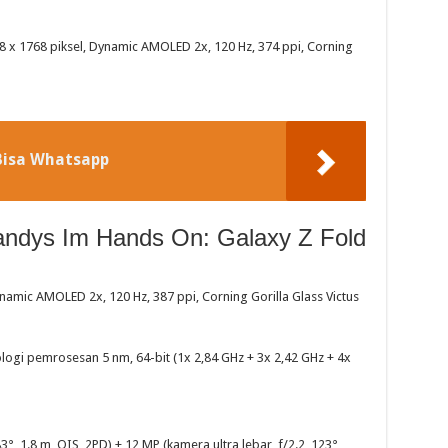
2208 x 1768 piksel, Dynamic AMOLED 2x, 120 Hz, 374 ppi, Corning
Bisa Whatsapp
ndys Im Hands On: Galaxy Z Fold
Dynamic AMOLED 2x, 120 Hz, 387 ppi, Corning Gorilla Glass Victus
gi pemrosesan 5 nm, 64-bit (1x 2,84 GHz + 3x 2,42 GHz + 4x
°, 1.8 m, OIS, 2PD) + 12 MP (kamera ultra lebar, f/2.2, 123°,