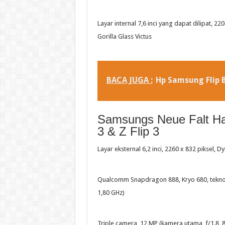
Layar internal 7,6 inci yang dapat dilipat, 
Gorilla Glass Victus
BACA JUGA :
Hp Samsung Flip 
Samsungs Neue Falt Ha
3 & Z Flip 3
Layar eksternal 6,2 inci, 2260 x 832 piksel, 
Qualcomm Snapdragon 888, Kryo 680, teknolo
1,80 GHz)
Triple camera, 12 MP (kamera utama, f/1.8, 83