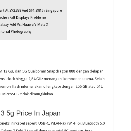
rt At S$2,398 And S$1,398 In Singapore
chen Falt Displays Probleme
alaxy Fold Vs. Huawei’s Mate X
itorial Photography
RAM 12 GB, dan 5G Qualcomm Snapdragon 888 dengan delapan
nsi clock hingga 2,84 GHz menangani komponen utama. Selain
emori flash internal akan dilengkapi dengan 256 GB atau 512
tu MicroSD – tidak dimungkinkan.
 5g Price In Japan
neksi nirkabel seperti USB-C, WLAN-ax (Wi-Fi 6), Bluetooth 5.0
 Galaxy Z Fold 3 tampil dengan model 5G modern. Juga