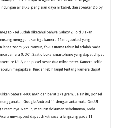
ndungan air IPX8, pengisian daya nirkabel, dan speaker Dolby
egapiksel Sudah diketahui bahwa Galaxy Z Fold 3 akan
 Samsung menggunakan tiga kamera 12 megapiksel yang
an lensa zoom (2x). Namun, fokus utama tahun ini adalah pada
nce camera (UDC). Saat dibuka, smartphone yang dapat dilipat
perture f/1.8, dan piksel besar dua mikrometer. Kamera selfie
sepuluh megapiksel. Rincian lebih lanjut tentang kamera dapat
ukkan baterai 4400 mAh dan berat 271 gram. Selain itu, ponsel
an menggunakan Google Android 11 dengan antarmuka OneUI
ga resminya. Namun, menurut dokumen sebelumnya, Anda
Acara unwrapped dapat diikuti secara langsung pada 11