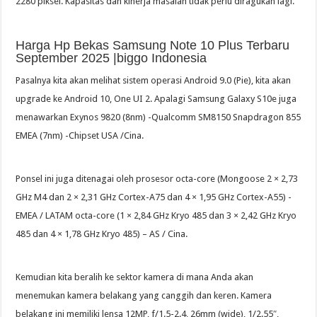
2280 piksel. Kapasitas dan kinerja masalah tidak perlu diragukan lagi.
Harga Hp Bekas Samsung Note 10 Plus Terbaru
September 2025 |biggo Indonesia
Pasalnya kita akan melihat sistem operasi Android 9.0 (Pie), kita akan
upgrade ke Android 10, One UI 2. Apalagi Samsung Galaxy S10e juga
menawarkan Exynos 9820 (8nm) -Qualcomm SM8150 Snapdragon 855
EMEA (7nm) -Chipset USA /Cina.
Ponsel ini juga ditenagai oleh prosesor octa-core (Mongoose 2 × 2,73
GHz M4 dan 2 × 2,31 GHz Cortex-A75 dan 4 × 1,95 GHz Cortex-A55) -
EMEA / LATAM octa-core (1 × 2,84 GHz Kryo 485 dan 3 × 2,42 GHz Kryo
485 dan 4 × 1,78 GHz Kryo 485) – AS / Cina.
Kemudian kita beralih ke sektor kamera di mana Anda akan
menemukan kamera belakang yang canggih dan keren. Kamera
belakang ini memiliki lensa 12MP, f/1.5-2.4, 26mm (wide), 1/2.55″,