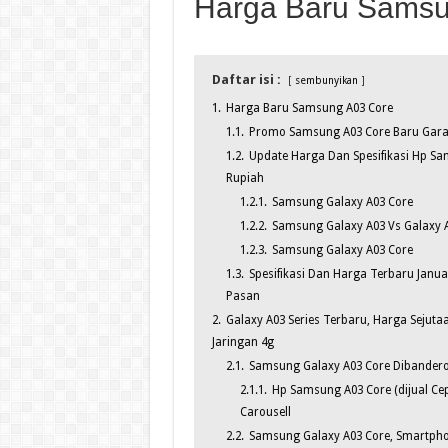
Harga Baru Samsu
Daftar isi :
sembunyikan
1.
Harga Baru Samsung A03 Core
1.1.
Promo Samsung A03 Core Baru Garans
1.2.
Update Harga Dan Spesifikasi Hp Sam
Rupiah
1.2.1.
Samsung Galaxy A03 Core
1.2.2.
Samsung Galaxy A03 Vs Galaxy 
1.2.3.
Samsung Galaxy A03 Core
1.3.
Spesifikasi Dan Harga Terbaru Janu
Pasan
2.
Galaxy A03 Series Terbaru, Harga Sejut
Jaringan 4g
2.1.
Samsung Galaxy A03 Core Dibanderol 
2.1.1.
Hp Samsung A03 Core (dijual Cep
Carousell
2.2.
Samsung Galaxy A03 Core, Smartpho