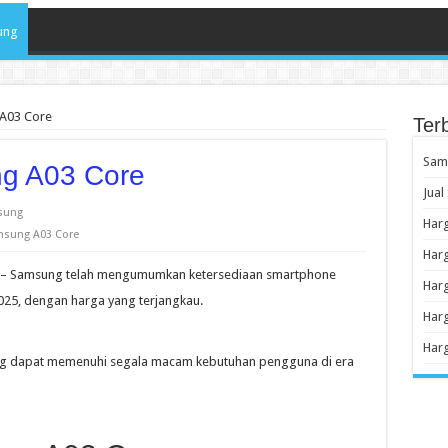
ung
A03 Core
Ter
Sams
g A03 Core
Jual
sung
Harg
msung A03 Core
Har
ta – Samsung telah mengumumkan ketersediaan smartphone
Har
25, dengan harga yang terjangkau.
Har
Har
yang dapat memenuhi segala macam kebutuhan pengguna di era