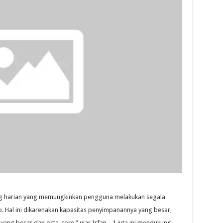
ng harian yang memungkinkan pengguna melakukan segala
 Hal ini dikarenakan kapasitas penyimpanannya yang besar,
yang besar dan octa-core,” ujar Irfan. . 1 juta ini mendukung