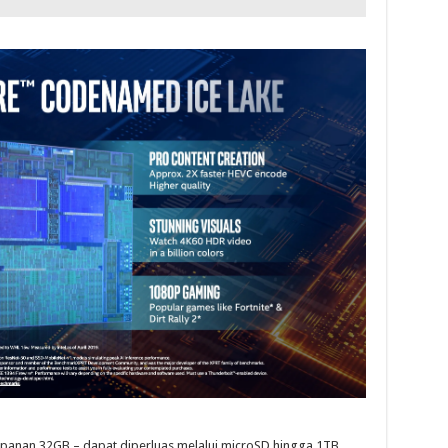
panan 32GB – dapat diperluas melalui microSD hingga 1TB,