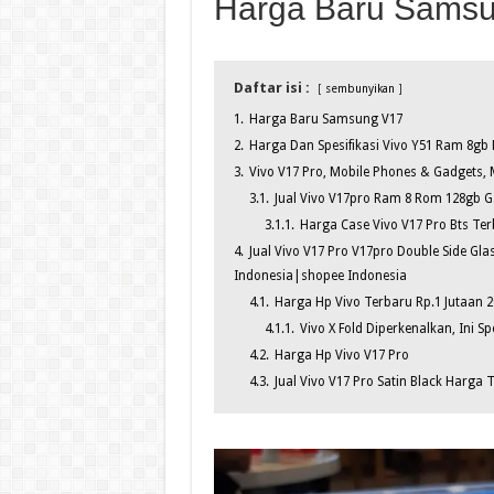
Harga Baru Sams
Daftar isi :
sembunyikan
1.
Harga Baru Samsung V17
2.
Harga Dan Spesifikasi Vivo Y51 Ram 8gb
3.
Vivo V17 Pro, Mobile Phones & Gadgets, 
3.1.
Jual Vivo V17pro Ram 8 Rom 128gb G
3.1.1.
Harga Case Vivo V17 Pro Bts Ter
4.
Jual Vivo V17 Pro V17pro Double Side Gl
Indonesia|shopee Indonesia
4.1.
Harga Hp Vivo Terbaru Rp.1 Jutaan 20
4.1.1.
Vivo X Fold Diperkenalkan, Ini S
4.2.
Harga Hp Vivo V17 Pro
4.3.
Jual Vivo V17 Pro Satin Black Harga