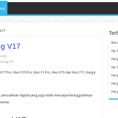
ung
V17
Ter
Ber
ng V17
Hp S
sung
Harg
msung V17
Hp 
V17 Pro, Vivo V15 Pro, Vivo S1 Pro, Vivo V15 dan Vivo Y11, Harga
Har
Har
Harg
 perusahaan digital yang juga telah mencapai keunggulannya
nesia.