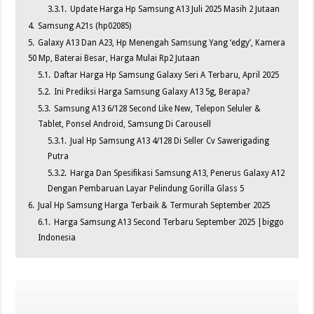
3.3.1.
Update Harga Hp Samsung A13 Juli 2025 Masih 2 Jutaan
4.
Samsung A21s (hp02085)
5.
Galaxy A13 Dan A23, Hp Menengah Samsung Yang ‘edgy’, Kamera
50 Mp, Baterai Besar, Harga Mulai Rp2 Jutaan
5.1.
Daftar Harga Hp Samsung Galaxy Seri A Terbaru, April 2025
5.2.
Ini Prediksi Harga Samsung Galaxy A13 5g, Berapa?
5.3.
Samsung A13 6/128 Second Like New, Telepon Seluler &
Tablet, Ponsel Android, Samsung Di Carousell
5.3.1.
Jual Hp Samsung A13 4/128 Di Seller Cv Sawerigading
Putra
5.3.2.
Harga Dan Spesifikasi Samsung A13, Penerus Galaxy A12
Dengan Pembaruan Layar Pelindung Gorilla Glass 5
6.
Jual Hp Samsung Harga Terbaik & Termurah September 2025
6.1.
Harga Samsung A13 Second Terbaru September 2025 |biggo
Indonesia