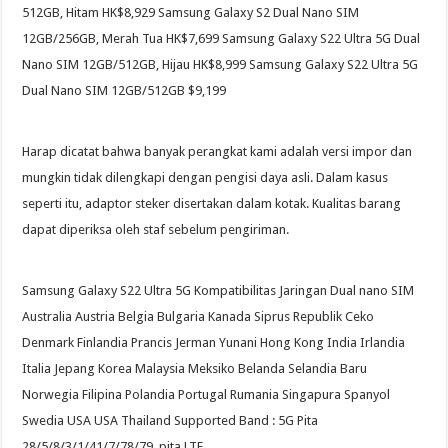
512GB, Hitam HK$8,929 Samsung Galaxy S2 Dual Nano SIM
12GB/256GB, Merah Tua HK$7,699 Samsung Galaxy S22 Ultra 5G Dual
Nano SIM 12GB/512GB, Hijau HK$8,999 Samsung Galaxy S22 Ultra 5G
Dual Nano SIM 12GB/512GB $9,199
Harap dicatat bahwa banyak perangkat kami adalah versi impor dan
mungkin tidak dilengkapi dengan pengisi daya asli. Dalam kasus
seperti itu, adaptor steker disertakan dalam kotak. Kualitas barang
dapat diperiksa oleh staf sebelum pengiriman.
Samsung Galaxy S22 Ultra 5G Kompatibilitas Jaringan Dual nano SIM
Australia Austria Belgia Bulgaria Kanada Siprus Republik Ceko
Denmark Finlandia Prancis Jerman Yunani Hong Kong India Irlandia
Italia Jepang Korea Malaysia Meksiko Belanda Selandia Baru
Norwegia Filipina Polandia Portugal Rumania Singapura Spanyol
Swedia USA USA Thailand Supported Band : 5G Pita
28/5/8/3/1/41/7/78/79, pita LTE