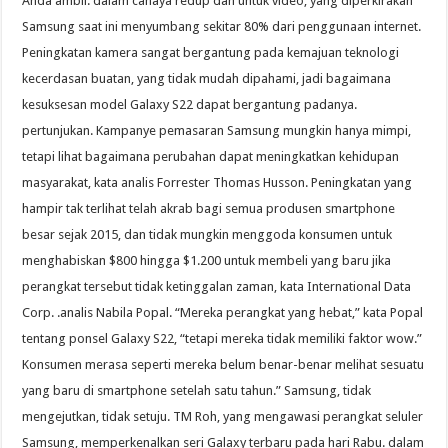
Anda ambil. dalam cahaya redup dan untuk video, yang diperkirakan
Samsung saat ini menyumbang sekitar 80% dari penggunaan internet.
Peningkatan kamera sangat bergantung pada kemajuan teknologi
kecerdasan buatan, yang tidak mudah dipahami, jadi bagaimana
kesuksesan model Galaxy S22 dapat bergantung padanya.
pertunjukan. Kampanye pemasaran Samsung mungkin hanya mimpi,
tetapi lihat bagaimana perubahan dapat meningkatkan kehidupan
masyarakat, kata analis Forrester Thomas Husson. Peningkatan yang
hampir tak terlihat telah akrab bagi semua produsen smartphone
besar sejak 2015, dan tidak mungkin menggoda konsumen untuk
menghabiskan $800 hingga $1.200 untuk membeli yang baru jika
perangkat tersebut tidak ketinggalan zaman, kata International Data
Corp. .analis Nabila Popal. “Mereka perangkat yang hebat,” kata Popal
tentang ponsel Galaxy S22, “tetapi mereka tidak memiliki faktor wow.”
Konsumen merasa seperti mereka belum benar-benar melihat sesuatu
yang baru di smartphone setelah satu tahun.” Samsung, tidak
mengejutkan, tidak setuju. TM Roh, yang mengawasi perangkat seluler
Samsung, memperkenalkan seri Galaxy terbaru pada hari Rabu. dalam