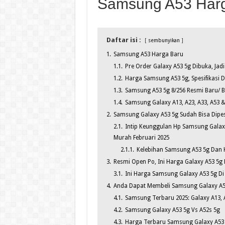
Samsung A53 Har
Daftar isi :
sembunyikan
1.
Samsung A53 Harga Baru
1.1.
Pre Order Galaxy A53 5g Dibuka, Jadi
1.2.
Harga Samsung A53 5g, Spesifikasi 
1.3.
Samsung A53 5g 8/256 Resmi Baru/ B
1.4.
Samsung Galaxy A13, A23, A33, A53 & 
2.
Samsung Galaxy A53 5g Sudah Bisa Dipes
2.1.
Intip Keunggulan Hp Samsung Gala
Murah Februari 2025
2.1.1.
Kelebihan Samsung A53 5g Dan 
3.
Resmi Open Po, Ini Harga Galaxy A53 5g 
3.1.
Ini Harga Samsung Galaxy A53 5g Di
4.
Anda Dapat Membeli Samsung Galaxy A5
4.1.
Samsung Terbaru 2025: Galaxy A13, 
4.2.
Samsung Galaxy A53 5g Vs A52s 5g
4.3.
Harga Terbaru Samsung Galaxy A53 5