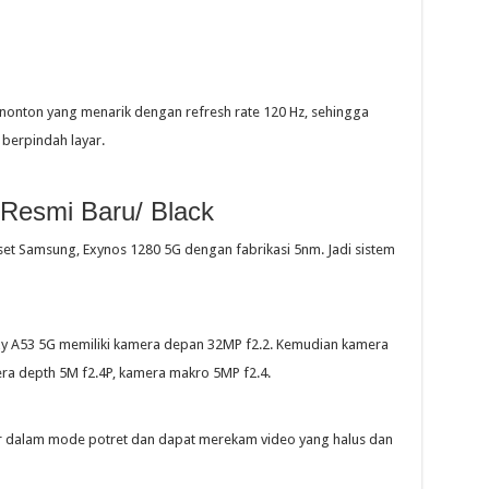
onton yang menarik dengan refresh rate 120 Hz, sehingga
berpindah layar.
Resmi Baru/ Black
t Samsung, Exynos 1280 5G dengan fabrikasi 5nm. Jadi sistem
axy A53 5G memiliki kamera depan 32MP f2.2. Kemudian kamera
era depth 5M f2.4P, kamera makro 5MP f2.4.
 dalam mode potret dan dapat merekam video yang halus dan