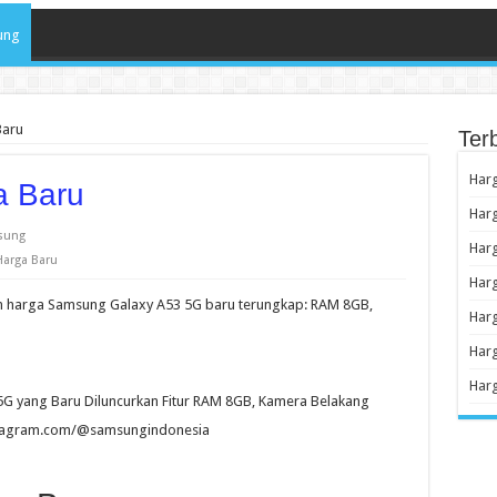
ung
Baru
Ter
Har
a Baru
Harg
sung
Harg
arga Baru
Har
an harga Samsung Galaxy A53 5G baru terungkap: RAM 8GB,
Harg
Harg
Har
5G yang Baru Diluncurkan Fitur RAM 8GB, Kamera Belakang
nstagram.com/@samsungindonesia