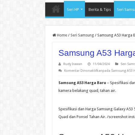
Seri HP
Berita & Tips
Seri Sams
Home
/
Seri Samsung
/
Samsung A53 Harga 
Samsung A53 Harg
Rudy Irawan
11/04/2024
Seri Sam
Komentar Dinonaktifkan
pada Samsung A53 H
Samsung A53 Harga Baru
– Spesifikasi d
kamera belakang quad, tahan air.
Spesifikasi dan Harga Samsung Galaxy A53 
Quad dan Ponsel Tahan Air. /screenshot i