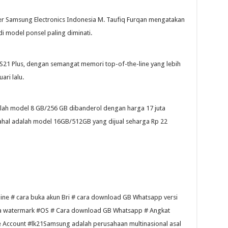
er Samsung Electronics Indonesia M. Taufiq Furqan mengatakan
i model ponsel paling diminati.
S21 Plus, dengan semangat memori top-of-the-line yang lebih
ari lalu.
dalah model 8 GB/256 GB dibanderol dengan harga 17 juta
hal adalah model 16GB/512GB yang dijual seharga Rp 22
nline # cara buka akun Bri # cara download GB Whatsapp versi
pa watermark #OS # Cara download GB Whatsapp # Angkat
 Account #lk21Samsung adalah perusahaan multinasional asal