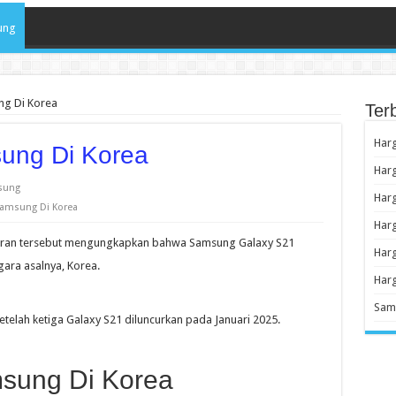
ung
ng Di Korea
Ter
Har
ung Di Korea
Har
sung
Harg
Samsung Di Korea
Har
ran tersebut mengungkapkan bahwa Samsung Galaxy S21
Harg
negara asalnya, Korea.
Har
Sams
setelah ketiga Galaxy S21 diluncurkan pada Januari 2025.
msung Di Korea