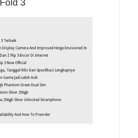
Fold 3
 3 Terbaik
 In Display Camera And Improved Hinge Envisioned In
an Z Flip 3 Bocor Di Internet
p 3 Now Official
ga, Tanggal Rilis Dan Spesifikasi Lengkapnya
n Game Jadi Lebih Asik
2gb Phantom Green Dual Sim
tom Silver 256gb
6u 256gb Silver Unlocked Smartphone
vailability And How To Preorder