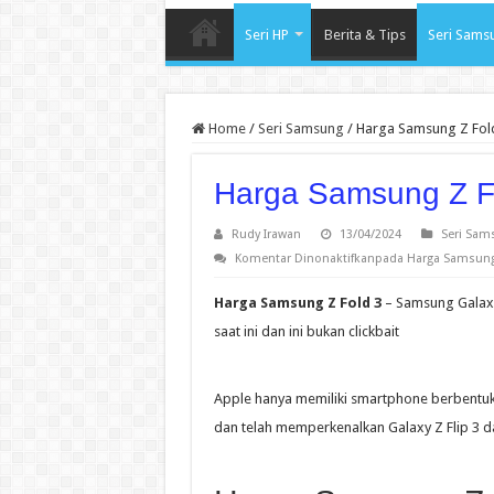
Seri HP
Berita & Tips
Seri Sams
Home
/
Seri Samsung
/
Harga Samsung Z Fol
Harga Samsung Z F
Rudy Irawan
13/04/2024
Seri Sam
Komentar Dinonaktifkan
pada Harga Samsung
Harga Samsung Z Fold 3
– Samsung Galaxy
saat ini dan ini bukan clickbait
Apple hanya memiliki smartphone berbentu
dan telah memperkenalkan Galaxy Z Flip 3 da