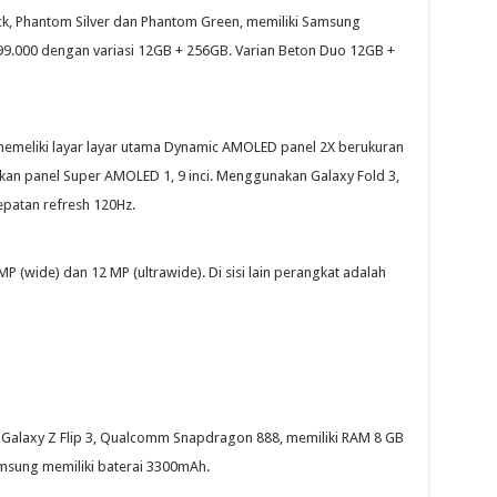
k, Phantom Silver dan Phantom Green, memiliki Samsung
99.000 dengan variasi 12GB + 256GB. Varian Beton Duo 12GB +
emeliki layar layar utama Dynamic AMOLED panel 2X berukuran
akan panel Super AMOLED 1, 9 inci. Menggunakan Galaxy Fold 3,
patan refresh 120Hz.
P (wide) dan 12 MP (ultrawide). Di sisi lain perangkat adalah
 Galaxy Z Flip 3, Qualcomm Snapdragon 888, memiliki RAM 8 GB
amsung memiliki baterai 3300mAh.