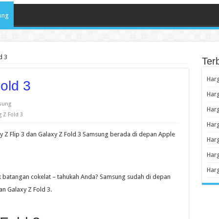
ung
d 3
Ter
Har
old 3
Har
sung
Har
 Z Fold 3
Har
 Z Flip 3 dan Galaxy Z Fold 3 Samsung berada di depan Apple
Har
Harg
Har
k batangan cokelat – tahukah Anda? Samsung sudah di depan
n Galaxy Z Fold 3.