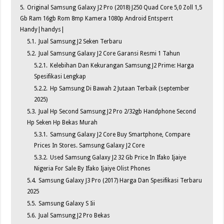
5.
Original Samsung Galaxy J2 Pro (2018) J250 Quad Core 5,0 Zoll 1,5
Gb Ram 16gb Rom 8mp Kamera 1080p Android Entsperrt
Handy|handys|
5.1.
Jual Samsung J2 Seken Terbaru
5.2.
Jual Samsung Galaxy J2 Core Garansi Resmi 1 Tahun
5.2.1.
Kelebihan Dan Kekurangan Samsung J2 Prime: Harga
Spesifikasi Lengkap
5.2.2.
Hp Samsung Di Bawah 2 Jutaan Terbaik (september
2025)
5.3.
Jual Hp Second Samsung J2 Pro 2/32gb Handphone Second
Hp Seken Hp Bekas Murah
5.3.1.
Samsung Galaxy J2 Core Buy Smartphone, Compare
Prices In Stores. Samsung Galaxy J2 Core
5.3.2.
Used Samsung Galaxy J2 32 Gb Price In Ifako Ijaiye
Nigeria For Sale By Ifako Ijaiye Olist Phones
5.4.
Samsung Galaxy J3 Pro (2017) Harga Dan Spesifikasi Terbaru
2025
5.5.
Samsung Galaxy S Iii
5.6.
Jual Samsung J2 Pro Bekas