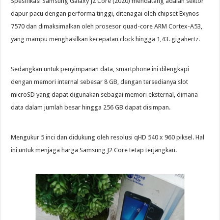
Spesifikasi Samsung Galaxy J2 Core (2020) mendatang adalah sektor
dapur pacu dengan performa tinggi, ditenagai oleh chipset Exynos
7570 dan dimaksimalkan oleh prosesor quad-core ARM Cortex-A53,
yang mampu menghasilkan kecepatan clock hingga 1,43. gigahertz.
Sedangkan untuk penyimpanan data, smartphone ini dilengkapi
dengan memori internal sebesar 8 GB, dengan tersedianya slot
microSD yang dapat digunakan sebagai memori eksternal, dimana
data dalam jumlah besar hingga 256 GB dapat disimpan.
Mengukur 5 inci dan didukung oleh resolusi qHD 540 x 960 piksel. Hal
ini untuk menjaga harga Samsung J2 Core tetap terjangkau.