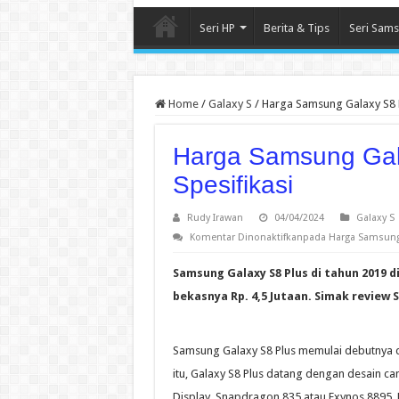
Seri HP
Berita & Tips
Seri Sam
Home
/
Galaxy S
/
Harga Samsung Galaxy S8 P
Harga Samsung Gala
Spesifikasi
Rudy Irawan
04/04/2024
Galaxy S
Komentar Dinonaktifkan
pada Harga Samsung 
Samsung Galaxy S8 Plus di tahun 2019 
bekasnya Rp. 4,5 Jutaan. Simak review 
Samsung Galaxy S8 Plus memulai debutnya d
itu, Galaxy S8 Plus datang dengan desain ca
Display, Snapdragon 835 atau Exynos 8895,