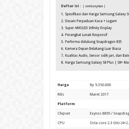
Daftar isi :
sembunyikan
1.
Spesifikasi dan Harga Samsung Galaxy S8
2.
Desain Perpaduan Kaca + Logam
3.
Super AMOLED Infinity Display
4.
Perangkat Lunak Responsif
5.
Performa didukung Snapdragon 835
6.
Kamera Depan Belakang Luar Biasa
7.
Kualitas Audio, Sensor sidik jari, dan Bat
8.
Harga Samsung Galaxy S8 Plus | S8+ Mar
Harga
Rp 9.350.000
Rilis
Maret 2017
Platform
Chipset
Exynos 8895 / Snapdrag
CPU
Octa-core 2.3 GHz (4×2