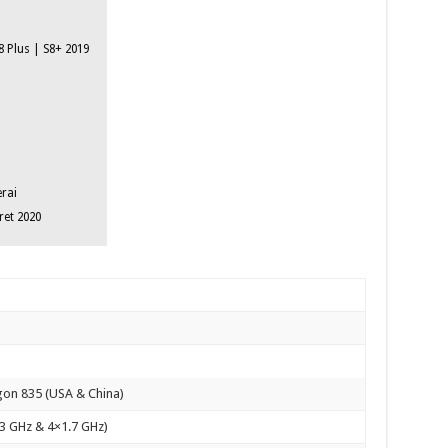
 Plus | S8+ 2019
erai
et 2020
on 835 (USA & China)
.3 GHz & 4×1.7 GHz)