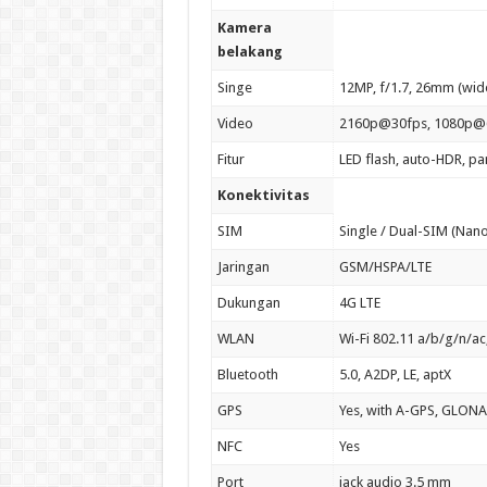
Kamera
belakang
Singe
12MP, f/1.7, 26mm (wide
Video
2160p@30fps, 1080p@60
Fitur
LED flash, auto-HDR, p
Konektivitas
SIM
Single / Dual-SIM (Nan
Jaringan
GSM/HSPA/LTE
Dukungan
4G LTE
WLAN
Wi-Fi 802.11 a/b/g/n/ac,
Bluetooth
5.0, A2DP, LE, aptX
GPS
Yes, with A-GPS, GLON
NFC
Yes
Port
jack audio 3.5 mm