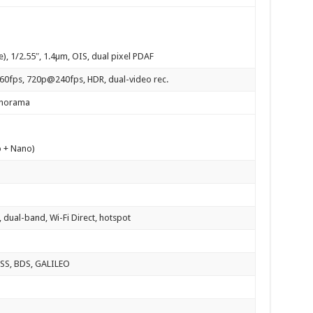
), 1/2.55″, 1.4µm, OIS, dual pixel PDAF
fps, 720p@240fps, HDR, dual-video rec.
anorama
o + Nano)
 dual-band, Wi-Fi Direct, hotspot
ASS, BDS, GALILEO