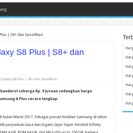
sung
lus | S8+ dan Spesifikasi
Ter
Har
xy S8 Plus | S8+ dan
Har
Har
Har
Galaxy S8 Plus | S8+ dan Spesifikasi
Har
dibanderol seharga Rp. 9 Jutaan sedangkan harga
Harg
Samsung 8 Plus secara lengkap.
Har
i bulan Maret 2017. Sebagai ponsel Andalan Samsung di tahun
ntik perpaduan kaca dan logam, layar Super Amoled Infinity
 RAM 4 GB, ROM 64 GB, slot MicroSD up to 256 GB, kamera