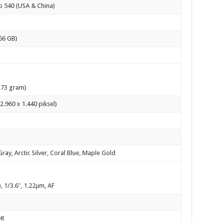
 540 (USA & China)
56 GB)
173 gram)
2.960 x 1.440 piksel)
ray, Arctic Silver, Coral Blue, Maple Gold
, 1/3.6″, 1.22µm, AF
DR