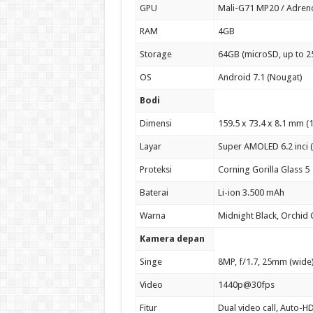
GPU
Mali-G71 MP20 / Adreno
RAM
4GB
Storage
64GB (microSD, up to 2
OS
Android 7.1 (Nougat)
Bodi
Dimensi
159.5 x 73.4 x 8.1 mm (
Layar
Super AMOLED 6.2 inci (
Proteksi
Corning Gorilla Glass 5
Baterai
Li-ion 3.500 mAh
Warna
Midnight Black, Orchid G
Kamera depan
Singe
8MP, f/1.7, 25mm (wide)
Video
1440p@30fps
Fitur
Dual video call, Auto-H