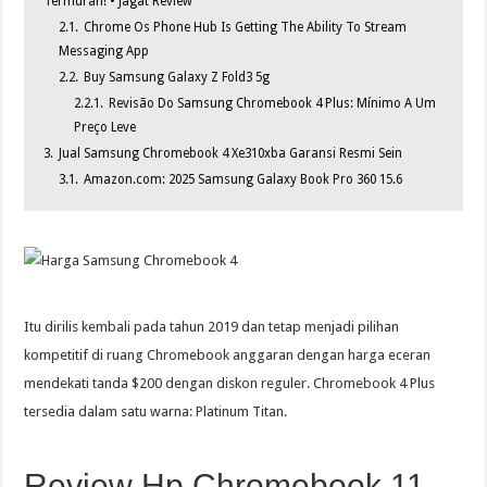
Termurah! • Jagat Review
2.1.
Chrome Os Phone Hub Is Getting The Ability To Stream
Messaging App
2.2.
Buy Samsung Galaxy Z Fold3 5g
2.2.1.
Revisão Do Samsung Chromebook 4 Plus: Mínimo A Um
Preço Leve
3.
Jual Samsung Chromebook 4 Xe310xba Garansi Resmi Sein
3.1.
Amazon.com: 2025 Samsung Galaxy Book Pro 360 15.6
Itu dirilis kembali pada tahun 2019 dan tetap menjadi pilihan
kompetitif di ruang Chromebook anggaran dengan harga eceran
mendekati tanda $200 dengan diskon reguler. Chromebook 4 Plus
tersedia dalam satu warna: Platinum Titan.
Review Hp Chromebook 11