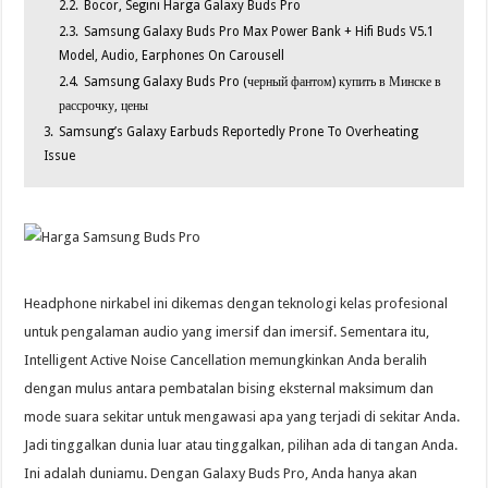
2.2.
Bocor, Segini Harga Galaxy Buds Pro
2.3.
Samsung Galaxy Buds Pro Max Power Bank + Hifi Buds V5.1
Model, Audio, Earphones On Carousell
2.4.
Samsung Galaxy Buds Pro (черный фантом) купить в Минске в
рассрочку, цены
3.
Samsung’s Galaxy Earbuds Reportedly Prone To Overheating
Issue
Headphone nirkabel ini dikemas dengan teknologi kelas profesional
untuk pengalaman audio yang imersif dan imersif. Sementara itu,
Intelligent Active Noise Cancellation memungkinkan Anda beralih
dengan mulus antara pembatalan bising eksternal maksimum dan
mode suara sekitar untuk mengawasi apa yang terjadi di sekitar Anda.
Jadi tinggalkan dunia luar atau tinggalkan, pilihan ada di tangan Anda.
Ini adalah duniamu. Dengan Galaxy Buds Pro, Anda hanya akan