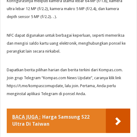
Konfigurasinya meliputi kamera utama lebar 64 MP (f/1.8), kamera
ultra lebar 12 MP (f/2.2), kamera makro 5 MP (f/2.4), dan kamera
depth sensor 5 MP (f/2.2). . ).
NFC dapat digunakan untuk berbagai keperluan, seperti memeriksa
dan mengisi saldo kartu uang elektronik, menghubungkan ponsel ke
perangkat lain secara nirkabel.
Dapatkan berita pilihan harian dan berita terkini dari Kompas.com.
Join grup Telegram “Kompas.com News Update”, caranya klik link
https://t.me/kompascomupdate, lalu join. Pertama, Anda perlu
menginstal aplikasi Telegram di ponsel Anda.
BACA JUGA :
Harga Samsung S22
Ultra Di Taiwan