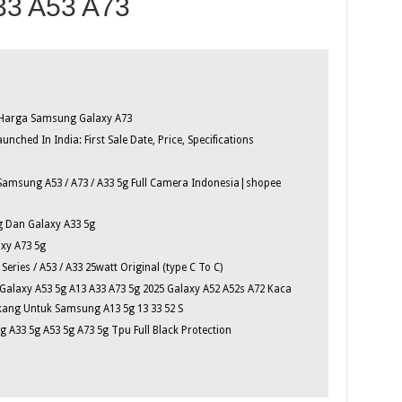
33 A53 A73
n Harga Samsung Galaxy A73
ched In India: First Sale Date, Price, Specifications
Samsung A53 / A73 / A33 5g Full Camera Indonesia|shopee
 Dan Galaxy A33 5g
xy A73 5g
ries / A53 / A33 25watt Original (type C To C)
alaxy A53 5g A13 A33 A73 5g 2025 Galaxy A52 A52s A72 Kaca
ang Untuk Samsung A13 5g 13 33 52 S
 A33 5g A53 5g A73 5g Tpu Full Black Protection