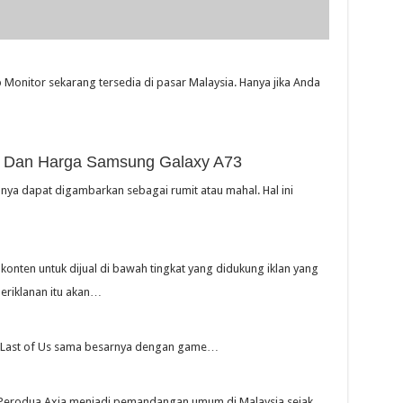
nitor sekarang tersedia di pasar Malaysia. Hanya jika Anda
si, Dan Harga Samsung Galaxy A73
ya dapat digambarkan sebagai rumit atau mahal. Hal ini
konten untuk dijual di bawah tingkat yang didukung iklan yang
eriklanan itu akan…
e Last of Us sama besarnya dengan game…
a, Perodua Axia menjadi pemandangan umum di Malaysia sejak…