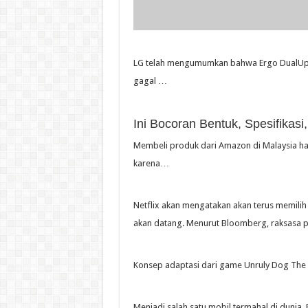
LG telah mengumumkan bahwa Ergo DualUp Mo
gagal …
Ini Bocoran Bentuk, Spesifika
Membeli produk dari Amazon di Malaysia han
karena…
Netflix akan mengatakan akan terus memilih 
akan datang. Menurut Bloomberg, raksasa p
Konsep adaptasi dari game Unruly Dog Th
Menjadi salah satu mobil termahal di duni