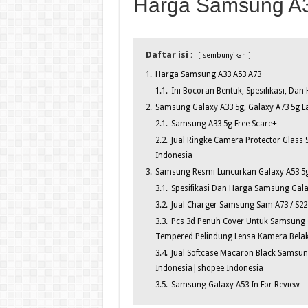
Harga Samsung A
Daftar isi :
sembunyikan
1.
Harga Samsung A33 A53 A73
1.1.
Ini Bocoran Bentuk, Spesifikasi, Da
2.
Samsung Galaxy A33 5g, Galaxy A73 5g Laun
2.1.
Samsung A33 5g Free Scare+
2.2.
Jual Ringke Camera Protector Glass 
Indonesia
3.
Samsung Resmi Luncurkan Galaxy A53 5g
3.1.
Spesifikasi Dan Harga Samsung Gala
3.2.
Jual Charger Samsung Sam A73 / S22 Se
3.3.
Pcs 3d Penuh Cover Untuk Samsung G
Tempered Pelindung Lensa Kamera Belak
3.4.
Jual Softcase Macaron Black Samsung
Indonesia|shopee Indonesia
3.5.
Samsung Galaxy A53 In For Review