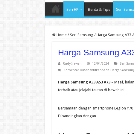
Seri HP
Berita & Tips
Seri Sams
Home
/
Seri Samsung
/
Harga Samsung A33 
Harga Samsung A3
Rudy Irawan
12/04/2024
Seri Sam
Komentar Dinonaktifkan
pada Harga Samsung
Harga Samsung A33 A53 A73
– Maaf, hala
terbaik atau jelajahi tautan di bawah ini:
Bersamaan dengan smartphone Legion Y70 b
Dibandingkan dengan…