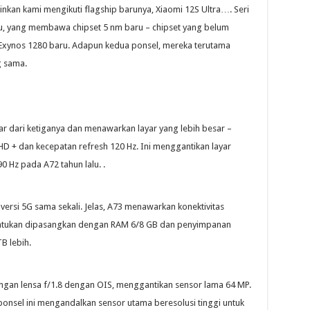
inkan kami mengikuti flagship barunya, Xiaomi 12S Ultra…. Seri
, yang membawa chipset 5 nm baru – chipset yang belum
 Exynos 1280 baru. Adapun kedua ponsel, mereka terutama
 sama.
r dari ketiganya dan menawarkan layar yang lebih besar –
D + dan kecepatan refresh 120 Hz. Ini menggantikan layar
 Hz pada A72 tahun lalu. .
 versi 5G sama sekali. Jelas, A73 menawarkan konektivitas
itentukan dipasangkan dengan RAM 6/8 GB dan penyimpanan
B lebih.
ngan lensa f/1.8 dengan OIS, menggantikan sensor lama 64 MP.
di ponsel ini mengandalkan sensor utama beresolusi tinggi untuk