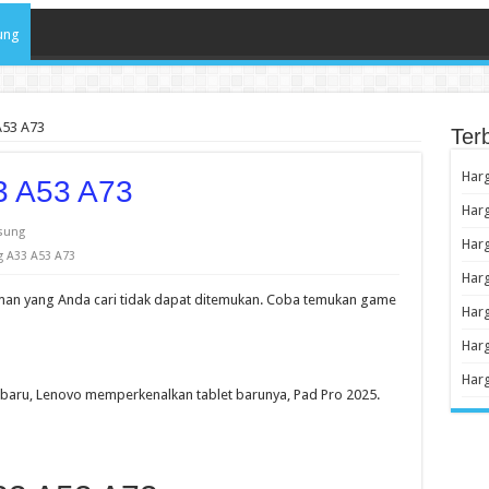
ung
A53 A73
Ter
Har
3 A53 A73
Harg
sung
Harg
 A33 A53 A73
Har
man yang Anda cari tidak dapat ditemukan. Coba temukan game
Harg
Harg
Har
aru, Lenovo memperkenalkan tablet barunya, Pad Pro 2025.