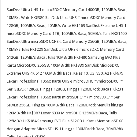
SanDisk Ultra UHS-I microSDXC Memory Card 400GB, 120MB/s Read,
10MB/s Write HK$380 SanDisk Ultra UHS-I microSDXC Memory Card
128GB, 100MB/s Read, 40MB/s Write HK$169 SanDisk Extreme UHS-I
microSDXC Memory Card 1TB, 160MB/s Baca, 90MB/s Tulis HK$1400
SanDisk Ultra microSDX UCHS-I Card Memory 256GB, 120MB/s Baca,
10MB/s Tulis HK$229 SanDisk Ultra UHS-I microSDXC Memory Card
512GB, 120MB/s Baca , tulis 10MB/dtk HK$480 Samsung EVO Plus
Kartu MicroSDXC 256GB, 100MB/dtk HK$339 SanDisk MicroSDXC
Extreme UHS 4K 512 160MB/dtk Baca, Kelas 10, U3, V30, A2 HK$679
Lexar Professional 1066x Kartu UHS-I microSDHC™/microSDXC ™
Seri SILVER 128GB, Hingga 128GB, Hingga 120MB/dtk Baca HK$231
Lexar Professional 1066x Kartu microSDHC™ / microSDXC™ Seri
SILVER 256GB, Hingga 160MB/dtk Baca, 120MB/dtk Menulis hingga
120MB/dtk HK$387 Lexar 633X MicroSDHC 125MB/s Baca, Tulis
125MB/s HK$184 Samsung EVO Plus 512GB U Kartu Memori oSDXC
dengan Adaptor Micro SD HS-I Hingga 130MB/dtk Baca, 30MB/dtk
Tulis, Adaptor HK$439