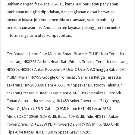
Bahkan dengan frekuensi 3G/LTE, kartu SIM baru atau penyiapan
tambahan mungkin diperlukan, dan jangkauan dapat bervariasi
menurut lokasi. Jika Anda memiliki pertanyaan, silakan hubungi
perusahaan asuransi Anda atau tim layanan pelanggan kami untuk
informasi garansi atau kompatibilitas.
Tec Dynamic Heart Rate Monitor Smart Bracelet TU1B Hijau Tersedia
sekarang HK$223 Archon Heart Rate Fitness Tracker Tersedia sekarang
HK$368 HK$368 Anker Powerline + Usb-C Usb-A 3.0 hingga Kabel 6Ft
(1,8M) Merah HK$99 Google Chromecast Generasi Ketiga Tersedia
sekarang HK$280 AquaJam AJX-3 IPX7 Speaker Bluetooth Tahan Air
sekarang tersedia HK$699 AquaJam AJM-3 IPX7 Speaker Bluetooth
Tahan Air tersedia sekarang HK$459 Anker PowerLine II Lightning,
Type-C , Micro USB 3-Cable (0,9M) Hitam HK$149 Lexar 633X
MicroSDXC 128GB, 95MB/dtk Baca, 45MB/dtk Tulis HK$184 Anker
PowerDrive. PD +2 33W PD + PowerIQ2.0 HK$199 MiniX NEO C-4K
Tipe-C ke Kabel HDMI 180cm Space Grey HK$209