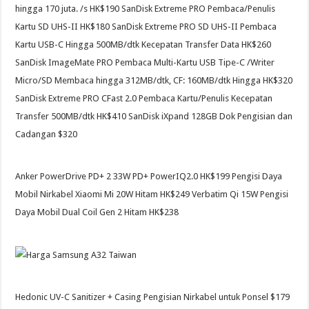
hingga 170 juta. /s HK$190 SanDisk Extreme PRO Pembaca/Penulis
Kartu SD UHS-II HK$180 SanDisk Extreme PRO SD UHS-II Pembaca
Kartu USB-C Hingga 500MB/dtk Kecepatan Transfer Data HK$260
SanDisk ImageMate PRO Pembaca Multi-Kartu USB Tipe-C /Writer
Micro/SD Membaca hingga 312MB/dtk, CF: 160MB/dtk Hingga HK$320
SanDisk Extreme PRO CFast 2.0 Pembaca Kartu/Penulis Kecepatan
Transfer 500MB/dtk HK$410 SanDisk iXpand 128GB Dok Pengisian dan
Cadangan $320
Anker PowerDrive PD+ 2 33W PD+ PowerIQ2.0 HK$199 Pengisi Daya
Mobil Nirkabel Xiaomi Mi 20W Hitam HK$249 Verbatim Qi 15W Pengisi
Daya Mobil Dual Coil Gen 2 Hitam HK$238
Hedonic UV-C Sanitizer + Casing Pengisian Nirkabel untuk Ponsel $179