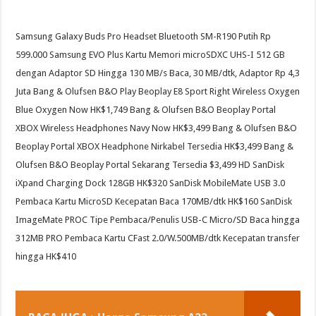
Samsung Galaxy Buds Pro Headset Bluetooth SM-R190 Putih Rp
599.000 Samsung EVO Plus Kartu Memori microSDXC UHS-I 512 GB
dengan Adaptor SD Hingga 130 MB/s Baca, 30 MB/dtk, Adaptor Rp 4,3
Juta Bang & Olufsen B&O Play Beoplay E8 Sport Right Wireless Oxygen
Blue Oxygen Now HK$1,749 Bang & Olufsen B&O Beoplay Portal
XBOX Wireless Headphones Navy Now HK$3,499 Bang & Olufsen B&O
Beoplay Portal XBOX Headphone Nirkabel Tersedia HK$3,499 Bang &
Olufsen B&O Beoplay Portal Sekarang Tersedia $3,499 HD SanDisk
iXpand Charging Dock 128GB HK$320 SanDisk MobileMate USB 3.0
Pembaca Kartu MicroSD Kecepatan Baca 170MB/dtk HK$160 SanDisk
ImageMate PROC Tipe Pembaca/Penulis USB-C Micro/SD Baca hingga
312MB PRO Pembaca Kartu CFast 2.0/W.500MB/dtk Kecepatan transfer
hingga HK$410