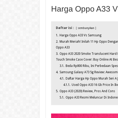
Harga Oppo A33 
Daftar isi :
sembunyikan
1.
Harga Oppo A33 Vs Samsung
2.
Murah Meriah! Inilah 11 Hp Oppo Dengan
Oppo A33
3.
Oppo A33 2020 Smoke Translucent Hard M
Touch Smoke Case Cover: Buy Online At Bes
3.1.
Beda Rp800 Ribu, Ini Perbedaan Spes
4.
Samsung Galaxy A73 5g Review: Awesome 
4.1.
Daftar Harga Hp Oppo Murah Seri A 
4.1.1.
Used Oppo A33 16 Gb Price In Ike
5.
Oppo A33 (2020) Review, Pros And Cons
5.1.
Oppo A33 Resmi Meluncur Di Indones