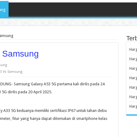
ung
Samsung
Ter
Har
s Samsung
Har
sung
Har
33 Vs Samsung
Har
UNG- Samsung Galaxy A53 5G pertama kali dirilis pada 24
Har
G dirilis pada 20 April 2025.
Harg
Har
A33 5G keduanya memiliki sertifikasi IP67 untuk tahan debu
 meter, fitur yang hanya dapat ditemukan di smartphone kelas