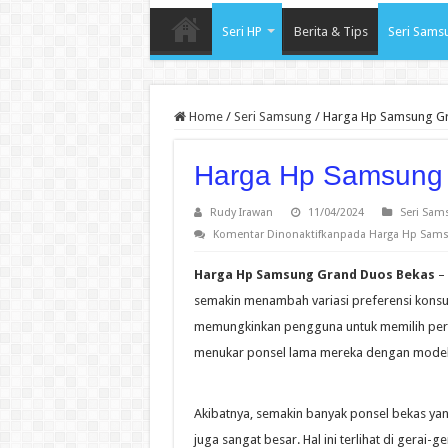
Seri HP
Berita & Tips
Seri Sams
Home
/
Seri Samsung
/
Harga Hp Samsung G
Harga Hp Samsung
Rudy Irawan
11/04/2024
Seri Sam
Komentar Dinonaktifkan
pada Harga Hp Sams
Harga Hp Samsung Grand Duos Bekas
– 
semakin menambah variasi preferensi kons
memungkinkan pengguna untuk memilih pera
menukar ponsel lama mereka dengan model 
Akibatnya, semakin banyak ponsel bekas yan
juga sangat besar. Hal ini terlihat di gerai-