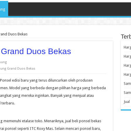
ung
rand Duos Bekas
Ter
Har
 Grand Duos Bekas
Har
sung
Harg
ung Grand Duos Bekas
Harg
Ponsel edisi baru yang terus diluncurkan oleh produsen
Sams
umen. Model yang berbeda dengan pilihan harga yang berbeda
Sams
ngkat yang mereka inginkan. Banyak yang menjual atau
Jual
terbaru.
g memenuhi etalase toko. Menariknya, jual beli ponsel bekas
gerai ponsel seperti ITC Roxy Mas. Selain mencari ponsel baru,