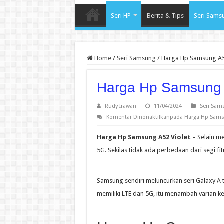
Seri HP
Berita & Tips
Seri Sams
Home
/
Seri Samsung
/
Harga Hp Samsung A5
Harga Hp Samsung 
Rudy Irawan
11/04/2024
Seri Sam
Komentar Dinonaktifkan
pada Harga Hp Sams
Harga Hp Samsung A52 Violet
– Selain me
5G. Sekilas tidak ada perbedaan dari segi fi
Samsung sendiri meluncurkan seri Galaxy A 
memiliki LTE dan 5G, itu menambah varian ke