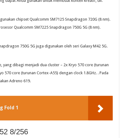
ang dapat Anda gunakan untuk membuat konten kreatif, dll.
nggunakan chipset Qualcomm SM7125 Snapdragon 720G (8 nm).
rosesor Qualcomm SM7225 Snapdragon 750G 5G (8 nm).
Snapdragon 750G 5G juga digunakan oleh seri Galaxy M42 5G.
 yang dibagi menjadi dua cluster – 2x Kryo 570 core (turunan
yo 570 core (turunan Cortex-A55) dengan clock 1.8GHz. . Pada
akan Adreno 619.
 Fold 1
52 8/256