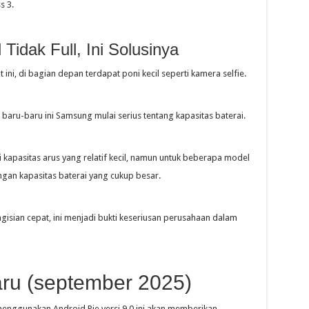
s 3.
idak Full, Ini Solusinya
 ini, di bagian depan terdapat poni kecil seperti kamera selfie.
, baru-baru ini Samsung mulai serius tentang kapasitas baterai.
 kapasitas arus yang relatif kecil, namun untuk beberapa model
ngan kapasitas baterai yang cukup besar.
isian cepat, ini menjadi bukti keseriusan perusahaan dalam
ru (september 2025)
enggunakan Android Pie versi 9.0 ini akan memberikan