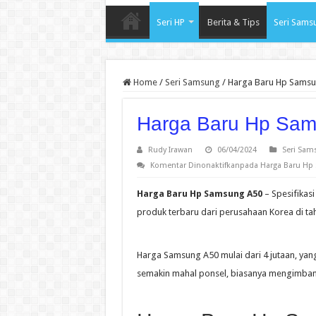
Seri HP
Berita & Tips
Seri Sams
Home
/
Seri Samsung
/
Harga Baru Hp Samsu
Harga Baru Hp Sam
Rudy Irawan
06/04/2024
Seri Sam
Komentar Dinonaktifkan
pada Harga Baru Hp
Harga Baru Hp Samsung A50
– Spesifikas
produk terbaru dari perusahaan Korea di ta
Harga Samsung A50 mulai dari 4 jutaan, ya
semakin mahal ponsel, biasanya mengimbang