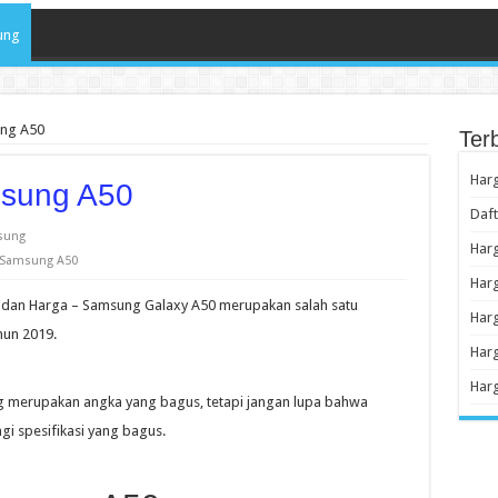
ung
ng A50
Ter
Har
sung A50
Daf
sung
Har
 Samsung A50
Har
i dan Harga – Samsung Galaxy A50 merupakan salah satu
Har
hun 2019.
Har
Har
ng merupakan angka yang bagus, tetapi jangan lupa bahwa
i spesifikasi yang bagus.