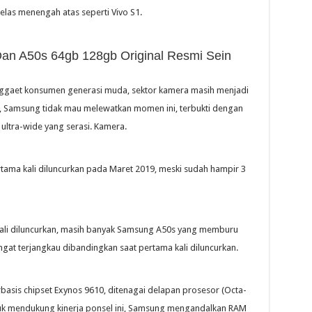
kelas menengah atas seperti Vivo S1.
an A50s 64gb 128gb Original Resmi Sein
aet konsumen generasi muda, sektor kamera masih menjadi
, Samsung tidak mau melewatkan momen ini, terbukti dengan
ultra-wide yang serasi. Kamera.
ama kali diluncurkan pada Maret 2019, meski sudah hampir 3
kali diluncurkan, masih banyak Samsung A50s yang memburu
sangat terjangkau dibandingkan saat pertama kali diluncurkan.
asis chipset Exynos 9610, ditenagai delapan prosesor (Octa-
uk mendukung kinerja ponsel ini, Samsung mengandalkan RAM