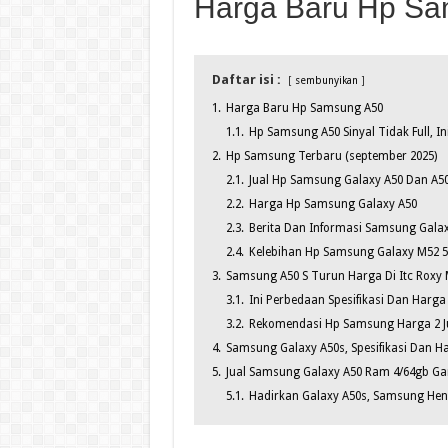
Harga Baru Hp S
Daftar isi :
sembunyikan
1.
Harga Baru Hp Samsung A50
1.1.
Hp Samsung A50 Sinyal Tidak Full, In
2.
Hp Samsung Terbaru (september 2025)
2.1.
Jual Hp Samsung Galaxy A50 Dan A50s
2.2.
Harga Hp Samsung Galaxy A50
2.3.
Berita Dan Informasi Samsung Galaxy
2.4.
Kelebihan Hp Samsung Galaxy M52 5g
3.
Samsung A50 S Turun Harga Di Itc Roxy
3.1.
Ini Perbedaan Spesifikasi Dan Harg
3.2.
Rekomendasi Hp Samsung Harga 2 Ju
4.
Samsung Galaxy A50s, Spesifikasi Dan H
5.
Jual Samsung Galaxy A50 Ram 4/64gb Gar
5.1.
Hadirkan Galaxy A50s, Samsung Hent